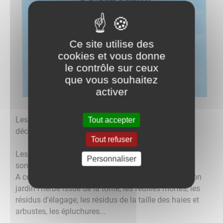
Ce site utilise des
cookies et vous donne
le contrôle sur ceux
que vous souhaitez
activer
Les particuliers n'ont pas le droit de brûler leurs
Tout accepter
déchets à l'air libre.
Tout refuser
Les déchets dits "verts" produits par les particuliers
Personnaliser
sont considérés comme des déchets ménagers.
A ce titre, il est notamment interdit de brûler dans son
jardin l'herbe issue de la tonte, les feuilles mortes, les
résidus d'élagage, les résidus de la taille des haies et
arbustes, les épluchures...