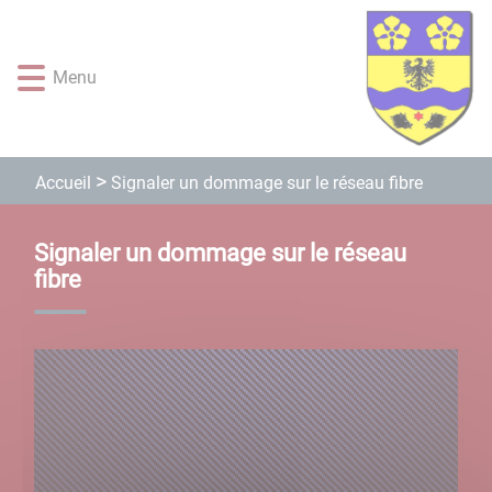
Lien
Lien
Lien
Lien
Panneau de gestion des cookies
d'accès
d'accès
d'accès
d'accès
rapide
rapide
rapide
rapide
Menu
au
au
à
au
menu
contenu
la
pied
principal
recherche
de
page
Signaler un dommage sur le réseau fibre
Accueil
Signaler un dommage sur le réseau
fibre