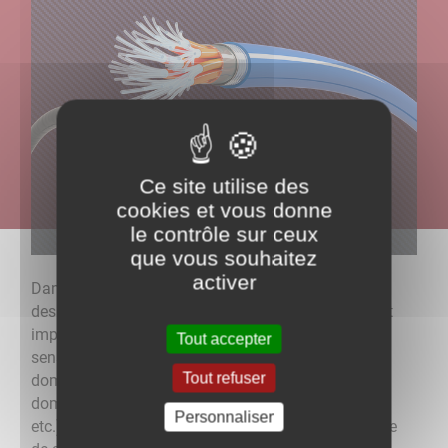
Ce site utilise des
cookies et vous donne
le contrôle sur ceux
que vous souhaitez
activer
Dans le cadre de la surveillance et du bon entretien
des infrastructures fibre sur le domaine public, il est
important que tous les administrés soient à
Tout accepter
sensibilisés à l’identification et à la déclaration de
Tout refuser
dommages visibles sur les infrastructures sur le
domaine public (poteaux, câbles, armoires, boîtiers,
Personnaliser
etc.), même lorsqu’ils ne provoquent pas de coupure