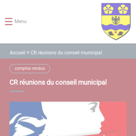
Lien
Lien
Lien
Lien
Panneau de gestion des cookies
d'accès
d'accès
d'accès
d'accès
rapide
rapide
rapide
rapide
Menu
au
au
à
au
menu
contenu
la
pied
principal
recherche
de
page
CR réunions du conseil municipal
Accueil
comptes rendus
CR réunions du conseil municipal