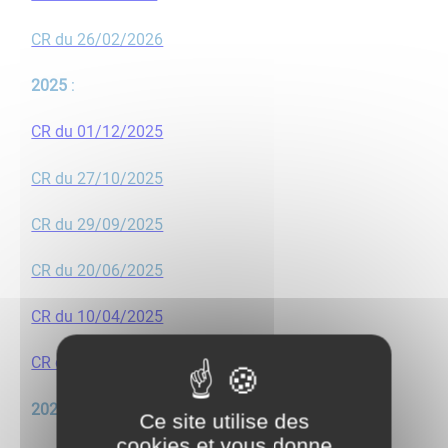
CR du 26/02/2026
2025
:
CR du 01/12/2025
CR du 27/10/2025
CR du 29/09/2025
CR du 20/06/2025
CR du 10/04/2025
CR du
24/02/2025
2024
:
Ce site utilise des
cookies et vous donne