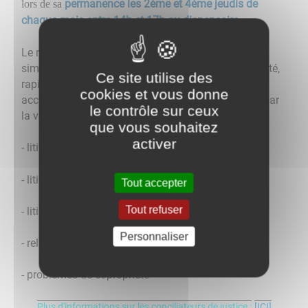
permanence les 2ème et 4ème jeudis de
lors de sa
chaque mois entre 14h et 17h au dispensaire.
Le recours au conciliateur de justice est un moyen
simple, basé sur le dialogue et une stricte impartialité,
Ce site utilise des
rapide, gratuit et souvent efficace pour trouver un
cookies et vous donne
accord amiable et régler un différend sans passer par
le contrôle sur ceux
la voie judiciaire en cas de :
que vous souhaitez
activer
- litige à la consommation ;
- litige entre commerçants ;
Tout accepter
Tout refuser
- litiges et troubles du voisinage ;
Personnaliser
- relations entre bailleur et locataire ;
- problèmes de copropriété
Plus d'informations sur les conciliateurs de justice :
[ICI]