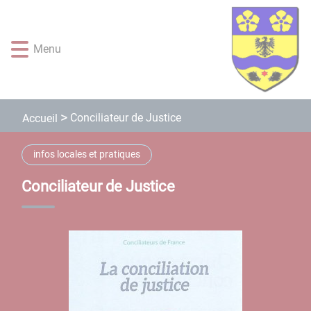
Lien
Lien
Lien
Lien
Panneau de gestion des cookies
d'accès
d'accès
d'accès
d'accès
rapide
rapide
rapide
rapide
Menu
au
au
à
au
menu
contenu
la
pied
principal
recherche
de
page
Conciliateur de Justice
Accueil
infos locales et pratiques
Conciliateur de Justice