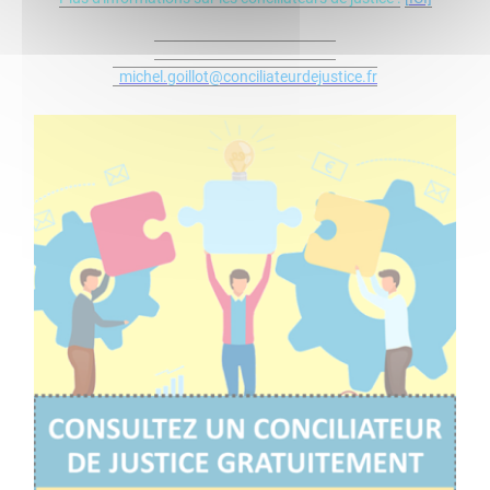
Contacter Michel
GOILLOT
:
michel.goillot@conciliateurdejustice.fr