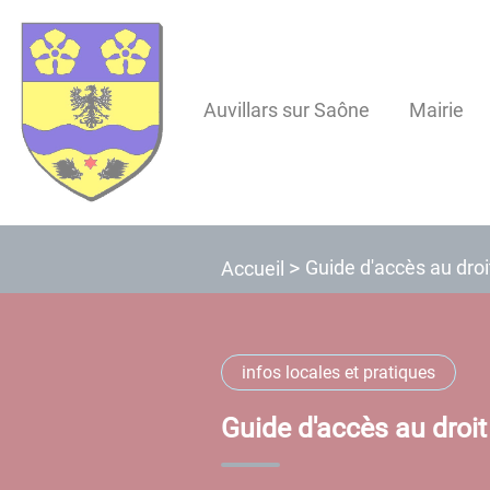
Lien
Lien
Lien
Lien
Panneau de gestion des cookies
d'accès
d'accès
d'accès
d'accès
rapide
rapide
rapide
rapide
au
au
à
au
Auvillars sur Saône
Mairie
menu
contenu
la
pied
principal
recherche
de
page
Guide d'accès au droi
Accueil
infos locales et pratiques
Guide d'accès au droit